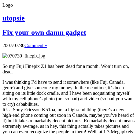
Logo
utopsie
Fix your own damn gadget
2007/07/30
Comment »
So my Fuji Finepix Z1 has been dead for a month. Won’t turn on,
dead.
I was thinking I’d have to send it somewhere (like Fuji Canada,
genre) and give someone my money. In the meantime, it’s been
sitting on its little dock cradle, and I have been acquainting myself
with my cell phone’s photo (not so bad) and video (so bad you want
to cry) cababilities.
It’s a Sony Ericsson K51oa, not a high-end thing (there’s a new
high-end phone coming out soon in Canada, maybe you’ve heard of
it) but it takes remarkably decent pictures. Remarkably decent means
extremely average, as in hey, this thing actually takes pictures and
you can even recognize the people in them! Well, at 1.3 Megapixels