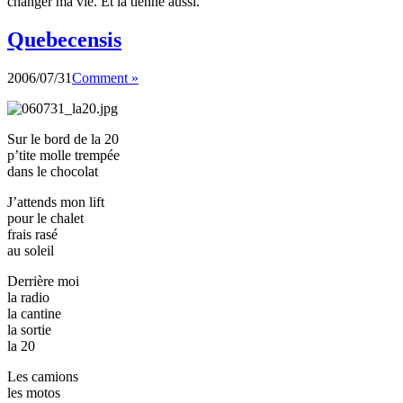
changer ma vie. Et la tienne aussi.
Quebecensis
2006/07/31
Comment »
Sur le bord de la 20
p’tite molle trempée
dans le chocolat
J’attends mon lift
pour le chalet
frais rasé
au soleil
Derrière moi
la radio
la cantine
la sortie
la 20
Les camions
les motos