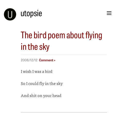
utopsie
The bird poem about flying
in the sky
2008/12/12
Comment »
I wish I was a bird
So I could fly in the sky
And shit on your head