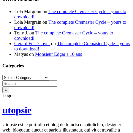
Lola Margrain
on
The complete Cremaster Cycle – yours to
download!
Lola Margrain
on
The complete Cremaster Cycle – yours to
download!
Tony J.
on
The complete Cremaster Cycle – yours to
download!
Gerard Fusté Jover
on
The complete Cremaster Cycle – yours
to download!
Matyas
on
Monsieur Edgar a 10 ans
Categories
Categories
Logo
utopsie
Utopsie est le portfolio et blog de francisco sottolichio, designer
web, blogueur, auteur et parfois illustrateur, qui vit et travaille à