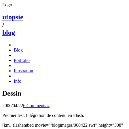
Logo
utopsie
/
blog
Blog
Portfolio
Illustration
Info
Dessin
2006/04/22
6 Comments »
Premier test. Intégration de contenu en Flash.
[kml_flashembed movie=”/blogimages/060422.swf” height=”308″