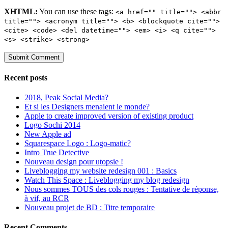
XHTML:
You can use these tags:
<a href="" title=""> <abbr
title=""> <acronym title=""> <b> <blockquote cite="">
<cite> <code> <del datetime=""> <em> <i> <q cite="">
<s> <strike> <strong>
Recent posts
2018, Peak Social Media?
Et si les Designers menaient le monde?
Apple to create improved version of existing product
Logo Sochi 2014
New Apple ad
Squarespace Logo : Logo-matic?
Intro True Detective
Nouveau design pour utopsie !
Liveblogging my website redesign 001 : Basics
Watch This Space : Liveblogging my blog redesign
Nous sommes TOUS des cols rouges : Tentative de réponse,
à vif, au RCR
Nouveau projet de BD : Titre temporaire
Recent Comments