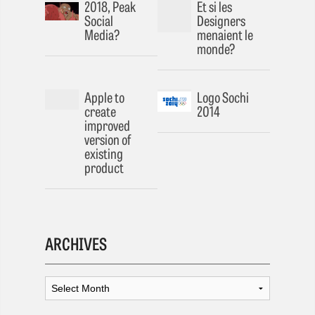
2018, Peak
Et si les
Social
Designers
Media?
menaient le
monde?
Apple to
Logo Sochi
create
2014
improved
version of
existing
product
ARCHIVES