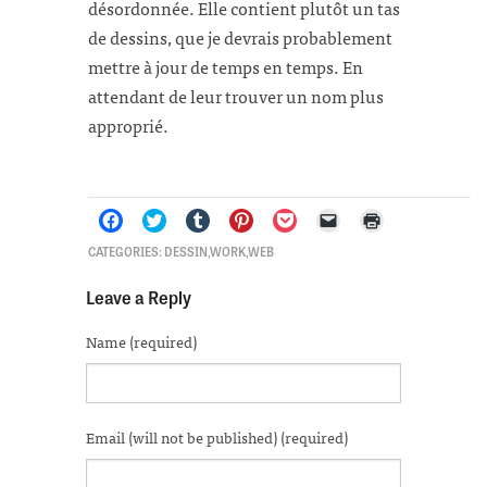
désordonnée. Elle contient plutôt un tas
de dessins, que je devrais probablement
mettre à jour de temps en temps. En
attendant de leur trouver un nom plus
approprié.
Click
Click
Click
Click
Click
Click
Click
CATEGORIES:
DESSIN
,
WORK
,
WEB
to
to
to
to
to
to
to
share
share
share
share
share
email
print
on
on
on
on
on
a
(Opens
Leave a Reply
Facebook
Twitter
Tumblr
Pinterest
Pocket
link
in
(Opens
(Opens
(Opens
(Opens
(Opens
to
new
in
in
in
in
in
a
window)
Name (required)
new
new
new
new
new
friend
window)
window)
window)
window)
window)
(Opens
in
new
window)
Email (will not be published) (required)