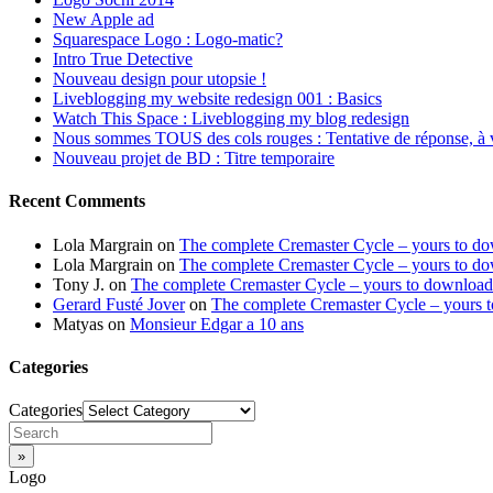
New Apple ad
Squarespace Logo : Logo-matic?
Intro True Detective
Nouveau design pour utopsie !
Liveblogging my website redesign 001 : Basics
Watch This Space : Liveblogging my blog redesign
Nous sommes TOUS des cols rouges : Tentative de réponse, à 
Nouveau projet de BD : Titre temporaire
Recent Comments
Lola Margrain
on
The complete Cremaster Cycle – yours to d
Lola Margrain
on
The complete Cremaster Cycle – yours to d
Tony J.
on
The complete Cremaster Cycle – yours to download
Gerard Fusté Jover
on
The complete Cremaster Cycle – yours 
Matyas
on
Monsieur Edgar a 10 ans
Categories
Categories
Logo