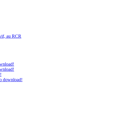
vif, au RCR
ownload!
ownload!
!
to download!