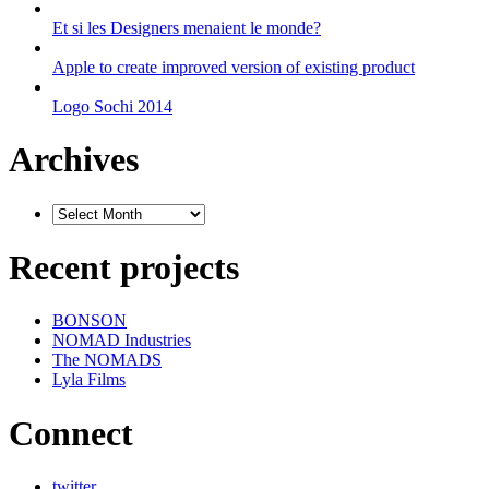
Et si les Designers menaient le monde?
Apple to create improved version of existing product
Logo Sochi 2014
Archives
Recent projects
BONSON
NOMAD Industries
The NOMADS
Lyla Films
Connect
twitter