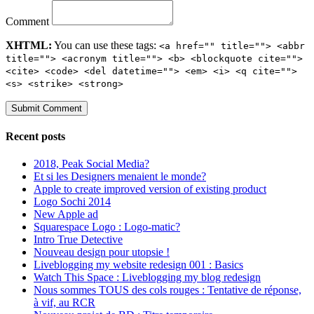
Comment
XHTML:
You can use these tags:
<a href="" title=""> <abbr
title=""> <acronym title=""> <b> <blockquote cite="">
<cite> <code> <del datetime=""> <em> <i> <q cite="">
<s> <strike> <strong>
Recent posts
2018, Peak Social Media?
Et si les Designers menaient le monde?
Apple to create improved version of existing product
Logo Sochi 2014
New Apple ad
Squarespace Logo : Logo-matic?
Intro True Detective
Nouveau design pour utopsie !
Liveblogging my website redesign 001 : Basics
Watch This Space : Liveblogging my blog redesign
Nous sommes TOUS des cols rouges : Tentative de réponse,
à vif, au RCR