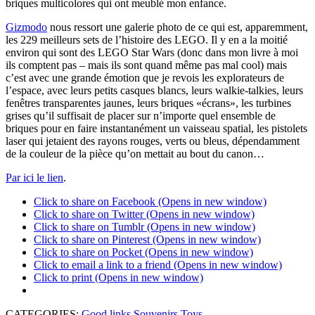
briques multicolores qui ont meublé mon enfance.
Gizmodo
nous ressort une galerie photo de ce qui est, apparemment,
les 229 meilleurs sets de l’histoire des LEGO. Il y en a la moitié
environ qui sont des LEGO Star Wars (donc dans mon livre à moi
ils comptent pas – mais ils sont quand même pas mal cool) mais
c’est avec une grande émotion que je revois les explorateurs de
l’espace, avec leurs petits casques blancs, leurs walkie-talkies, leurs
fenêtres transparentes jaunes, leurs briques «écrans», les turbines
grises qu’il suffisait de placer sur n’importe quel ensemble de
briques pour en faire instantanément un vaisseau spatial, les pistolets
laser qui jetaient des rayons rouges, verts ou bleus, dépendamment
de la couleur de la pièce qu’on mettait au bout du canon…
Par ici le lien
.
Click to share on Facebook (Opens in new window)
Click to share on Twitter (Opens in new window)
Click to share on Tumblr (Opens in new window)
Click to share on Pinterest (Opens in new window)
Click to share on Pocket (Opens in new window)
Click to email a link to a friend (Opens in new window)
Click to print (Opens in new window)
CATEGORIES:
Good links
,
Souvenirs
,
Toys