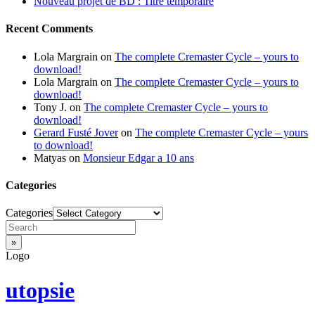
Nouveau projet de BD : Titre temporaire
Recent Comments
Lola Margrain
on
The complete Cremaster Cycle – yours to
download!
Lola Margrain
on
The complete Cremaster Cycle – yours to
download!
Tony J.
on
The complete Cremaster Cycle – yours to
download!
Gerard Fusté Jover
on
The complete Cremaster Cycle – yours
to download!
Matyas
on
Monsieur Edgar a 10 ans
Categories
Categories
Logo
utopsie