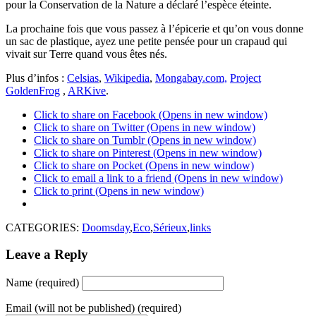
pour la Conservation de la Nature a déclaré l’espèce éteinte.
La prochaine fois que vous passez à l’épicerie et qu’on vous donne
un sac de plastique, ayez une petite pensée pour un crapaud qui
vivait sur Terre quand vous êtes nés.
Plus d’infos :
Celsias
,
Wikipedia
,
Mongabay.com,
Project
GoldenFrog
,
ARKive
.
Click to share on Facebook (Opens in new window)
Click to share on Twitter (Opens in new window)
Click to share on Tumblr (Opens in new window)
Click to share on Pinterest (Opens in new window)
Click to share on Pocket (Opens in new window)
Click to email a link to a friend (Opens in new window)
Click to print (Opens in new window)
CATEGORIES:
Doomsday
,
Eco
,
Sérieux
,
links
Leave a Reply
Name (required)
Email (will not be published) (required)