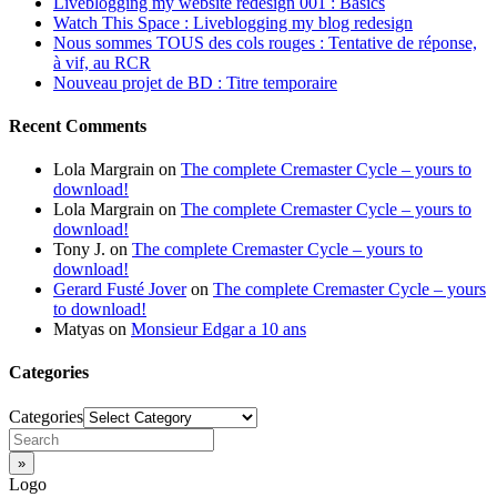
Liveblogging my website redesign 001 : Basics
Watch This Space : Liveblogging my blog redesign
Nous sommes TOUS des cols rouges : Tentative de réponse,
à vif, au RCR
Nouveau projet de BD : Titre temporaire
Recent Comments
Lola Margrain
on
The complete Cremaster Cycle – yours to
download!
Lola Margrain
on
The complete Cremaster Cycle – yours to
download!
Tony J.
on
The complete Cremaster Cycle – yours to
download!
Gerard Fusté Jover
on
The complete Cremaster Cycle – yours
to download!
Matyas
on
Monsieur Edgar a 10 ans
Categories
Categories
Logo