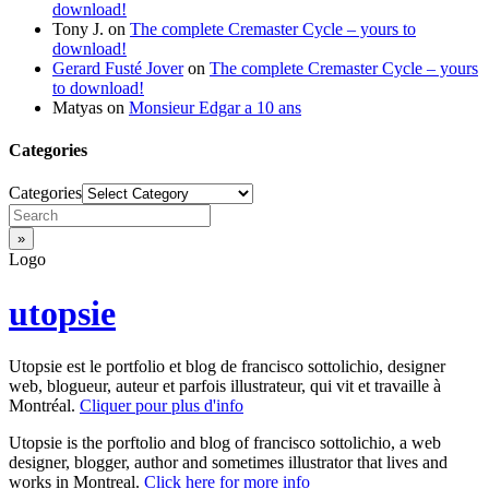
download!
Tony J.
on
The complete Cremaster Cycle – yours to
download!
Gerard Fusté Jover
on
The complete Cremaster Cycle – yours
to download!
Matyas
on
Monsieur Edgar a 10 ans
Categories
Categories
Logo
utopsie
Utopsie est le portfolio et blog de francisco sottolichio, designer
web, blogueur, auteur et parfois illustrateur, qui vit et travaille à
Montréal.
Cliquer pour plus d'info
Utopsie is the porftolio and blog of francisco sottolichio, a web
designer, blogger, author and sometimes illustrator that lives and
works in Montreal.
Click here for more info