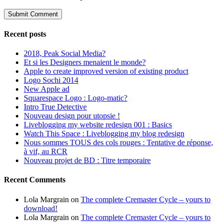
Recent posts
2018, Peak Social Media?
Et si les Designers menaient le monde?
Apple to create improved version of existing product
Logo Sochi 2014
New Apple ad
Squarespace Logo : Logo-matic?
Intro True Detective
Nouveau design pour utopsie !
Liveblogging my website redesign 001 : Basics
Watch This Space : Liveblogging my blog redesign
Nous sommes TOUS des cols rouges : Tentative de réponse,
à vif, au RCR
Nouveau projet de BD : Titre temporaire
Recent Comments
Lola Margrain
on
The complete Cremaster Cycle – yours to
download!
Lola Margrain
on
The complete Cremaster Cycle – yours to