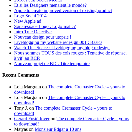
Et si les Designers menaient le monde?
Apple to create improved version of existing product
Logo Sochi 2014
New Apple ad
Squarespace Logo : Logo-matic?
Intro True Detective
Nouveau design pour utopsie !
Liveblogging my website redesign 001 : Basics
Watch This Space : Liveblogging my blog redesign
Nous sommes TOUS des cols rouges : Tentative de réponse,
à vif, au RCR
Nouveau projet de BD : Titre temporaire
Recent Comments
Lola Margrain
on
The complete Cremaster Cycle – yours to
download!
Lola Margrain
on
The complete Cremaster Cycle – yours to
download!
Tony J.
on
The complete Cremaster Cycle – yours to
download!
Gerard Fusté Jover
on
The complete Cremaster Cycle – yours
to download!
Matyas
on
Monsieur Edgar a 10 ans