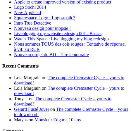
Apple to create improved version of existing product
Logo Sochi 2014
New Apple ad
Squarespace Logo : Logo-matic?
Intro True Detective
Nouveau design pour utopsie !
Liveblogging my website redesign 001 : Basics
Watch This Space : Liveblogging my blog redesign
Nous sommes TOUS des cols rouges : Tentative de réponse,
à vif, au RCR
Nouveau projet de BD : Titre temporaire
Recent Comments
Lola Margrain
on
The complete Cremaster Cycle – yours to
download!
Lola Margrain
on
The complete Cremaster Cycle – yours to
download!
Tony J.
on
The complete Cremaster Cycle – yours to
download!
Gerard Fusté Jover
on
The complete Cremaster Cycle – yours
to download!
Matyas
on
Monsieur Edgar a 10 ans