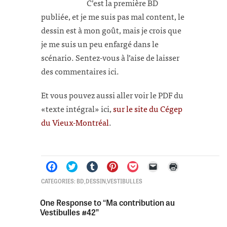
C’est la première BD
publiée, et je me suis pas mal content, le
dessin est à mon goût, mais je crois que
je me suis un peu enfargé dans le
scénario. Sentez-vous à l’aise de laisser
des commentaires ici.
Et vous pouvez aussi aller voir le PDF du
«texte intégral» ici,
sur le site du Cégep
du Vieux-Montréal
.
Click
Click
Click
Click
Click
Click
Click
CATEGORIES:
BD
,
DESSIN
,
VESTIBULLES
to
to
to
to
to
to
to
share
share
share
share
share
email
print
on
on
on
on
on
a
(Opens
One Response to “Ma contribution au
Facebook
Twitter
Tumblr
Pinterest
Pocket
link
in
Vestibulles #42”
(Opens
(Opens
(Opens
(Opens
(Opens
to
new
in
in
in
in
in
a
window)
new
new
new
new
new
friend