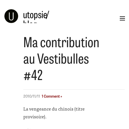
utopsie
/
blog
Ma contribution
Blog
Portfolio
Illustration
Info
au Vestibulles
#42
2010/11/11
1 Comment »
La vengeance du chinois (titre
provisoire).