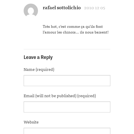
window)
window)
window)
window)
window)
(Opens
in
rafael sottolichio
2010 12 05
new
window)
Très hot, c’est comme ça qu’ils font
l’amour les chinois… ils nous baisent!
Leave a Reply
Name (required)
Email (will not be published) (required)
Website