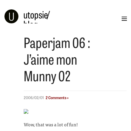
utopsie
/
blog
Paperjam 06 :
Blog
Portfolio
Illustration
Info
J’aime mon
Munny 02
2006/02/01
2 Comments »
Wow, that was a lot of fun!