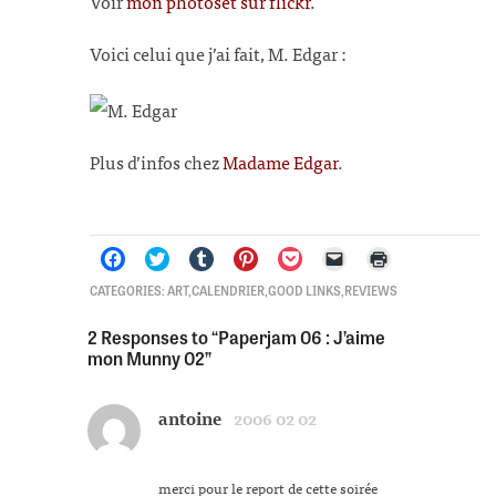
Voir
mon photoset sur flickr
.
Voici celui que j’ai fait, M. Edgar :
Plus d’infos chez
Madame Edgar
.
Click
Click
Click
Click
Click
Click
Click
CATEGORIES:
ART
,
CALENDRIER
,
GOOD LINKS
,
REVIEWS
to
to
to
to
to
to
to
share
share
share
share
share
email
print
on
on
on
on
on
a
(Opens
2 Responses to “Paperjam 06 : J’aime
Facebook
Twitter
Tumblr
Pinterest
Pocket
link
in
mon Munny 02”
(Opens
(Opens
(Opens
(Opens
(Opens
to
new
in
in
in
in
in
a
window)
new
new
new
new
new
friend
window)
window)
window)
window)
window)
(Opens
in
antoine
2006 02 02
new
window)
merci pour le report de cette soirée