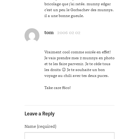
bricolage que j’ai ratée. munny edgar
c’est un peu le Gorbachev des munnys.
il a une bonne gueule.
tom
2006 02 02
Vraiment cool comme soirée en effet!
Je vais prendre mes 2 munnys en photo
et te les faire parvenir. Je te cède tous
les droits 😉 Je te souhaite un bon
voyage au chili avec tes deux puces.
Take care f6co!
Leave a Reply
Name (required)