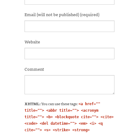
Email (will not be published) (required)
Website
Comment
XHTML:
You can use these tags:
<a href=""
title=""> <abbr title=""> <acronym
title=""> <b> <blockquote cite=""> <cite>
<code> <del datetime=""> <em> <i> <q
cite=""> <s> <strike> <strong>