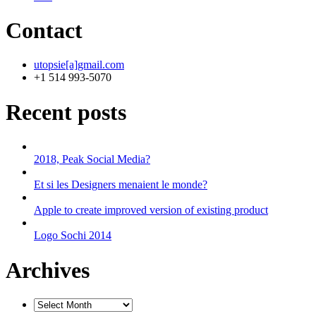
Contact
utopsie[a]gmail.com
+1 514 993-5070
Recent posts
2018, Peak Social Media?
Et si les Designers menaient le monde?
Apple to create improved version of existing product
Logo Sochi 2014
Archives