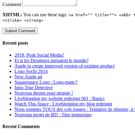
Comment
XHTML:
You can use these tags:
<a href="" title=""> <abbr 
<strike> <strong>
Recent posts
2018, Peak Social Media?
Et si les Designers menaient le monde?
Apple to create improved version of existing product
Logo Sochi 2014
New Apple ad
Squarespace Logo : Logo-matic?
Intro True Detective
Nouveau design pour utopsie !
Liveblogging my website redesign 001 : Basics
Watch This Space : Liveblogging my blog redesign
Nous sommes TOUS des cols rouges : Tentative de réponse, à 
Nouveau projet de BD : Titre temporaire
Recent Comments