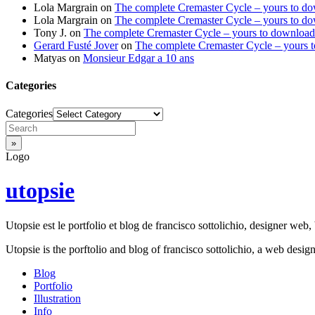
Lola Margrain
on
The complete Cremaster Cycle – yours to d
Lola Margrain
on
The complete Cremaster Cycle – yours to d
Tony J.
on
The complete Cremaster Cycle – yours to download
Gerard Fusté Jover
on
The complete Cremaster Cycle – yours 
Matyas
on
Monsieur Edgar a 10 ans
Categories
Categories
Logo
utopsie
Utopsie est le portfolio et blog de francisco sottolichio, designer web, b
Utopsie is the porftolio and blog of francisco sottolichio, a web desig
Blog
Portfolio
Illustration
Info