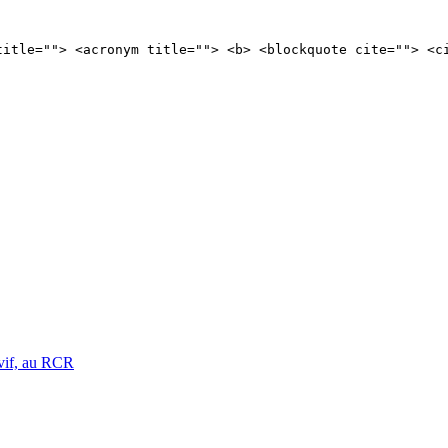
title=""> <acronym title=""> <b> <blockquote cite=""> <c
vif, au RCR