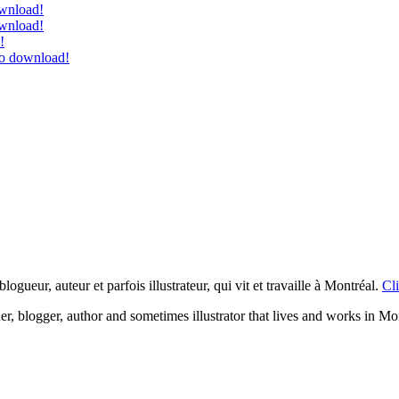
ownload!
ownload!
!
to download!
logueur, auteur et parfois illustrateur, qui vit et travaille à Montréal.
Cli
ner, blogger, author and sometimes illustrator that lives and works in Mo